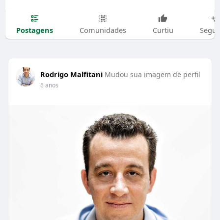
Postagens
Comunidades
Curtiu
Segui
Rodrigo Malfitani
Mudou sua imagem de perfil
6 anos