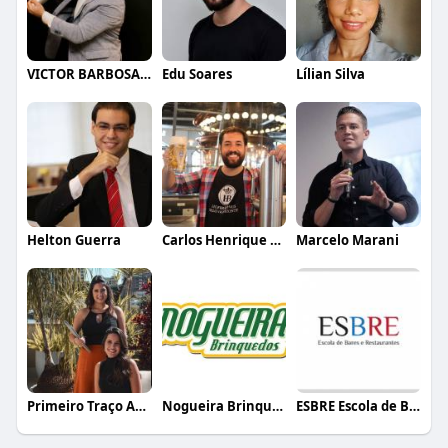
VICTOR BARBOSA QUARANTA
Edu Soares
Lílian Silva
Helton Guerra
Carlos Henrique de Faria Vasconcelos
Marcelo Marani
Primeiro Traço Arquitetura
Nogueira Brinquedos
ESBRE Escola de Bares e Restaurantes