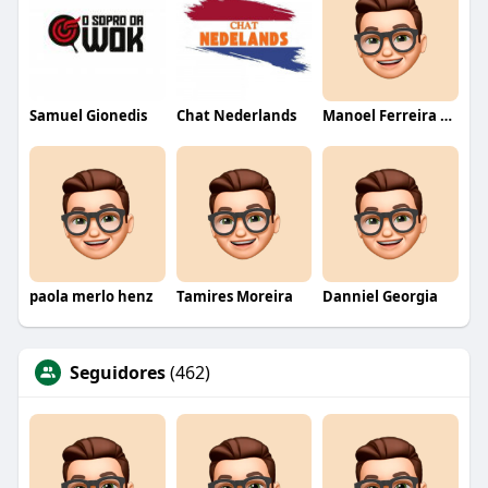
Samuel Gionedis
Chat Nederlands
Manoel Ferreira dos Santos junior
paola merlo henz
Tamires Moreira
Danniel Georgia
Seguidores
(462)