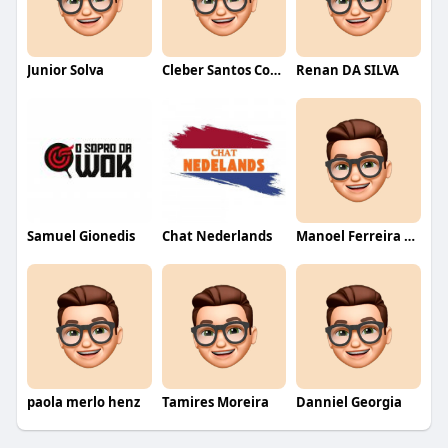
Junior Solva
Cleber Santos Costa
Renan DA SILVA
Samuel Gionedis
Chat Nederlands
Manoel Ferreira dos Santos junior
paola merlo henz
Tamires Moreira
Danniel Georgia