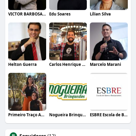
VICTOR BARBOSA QUARANTA
Edu Soares
Lílian Silva
Helton Guerra
Carlos Henrique de Faria Vasconcelos
Marcelo Marani
Primeiro Traço Arquitetura
Nogueira Brinquedos
ESBRE Escola de Bares e Restaurantes
Seguidores
(12)