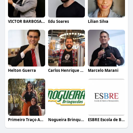
VICTOR BARBOSA QUARANTA
Edu Soares
Lílian Silva
Helton Guerra
Carlos Henrique de Faria Vasconcelos
Marcelo Marani
Primeiro Traço Arquitetura
Nogueira Brinquedos
ESBRE Escola de Bares e Restaurantes