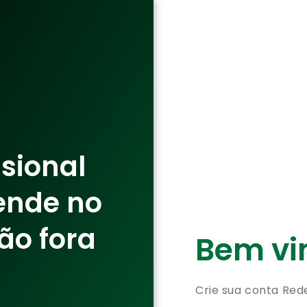
ssional
ende no
ão fora
Bem vin
Crie sua conta Red