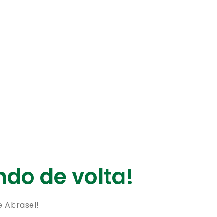
do de volta!
e Abrasel!