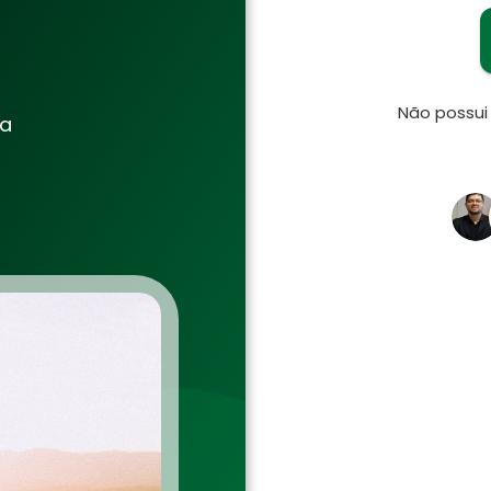
Não possu
ia