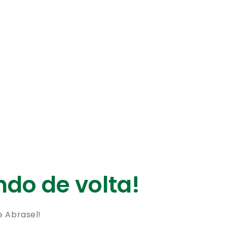
do de volta!
e Abrasel!