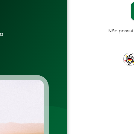
Não possu
ia