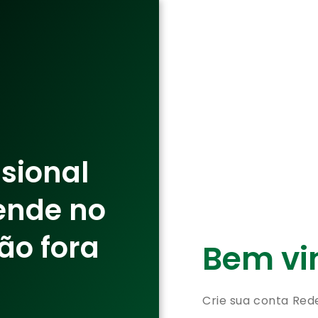
ssional
ende no
ão fora
Bem vin
Crie sua conta Red