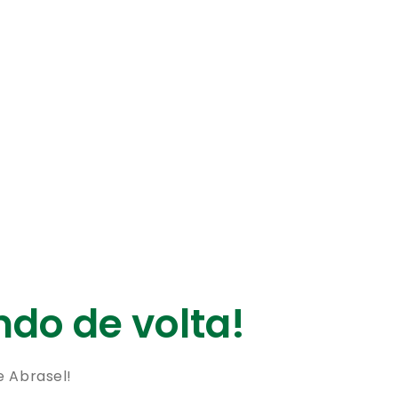
do de volta!
e Abrasel!