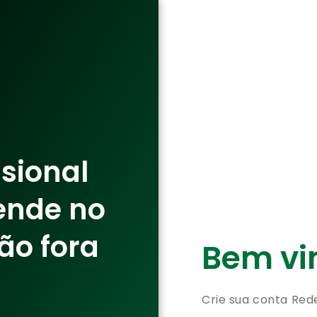
ssional
ende no
ão fora
Bem vin
Crie sua conta Red