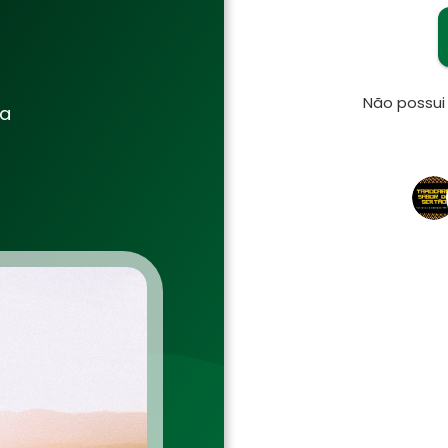
Não possu
ia