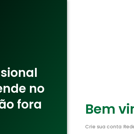
ssional
ende no
ão fora
Bem vin
Crie sua conta Red