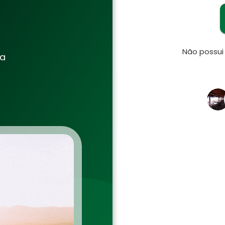
Não possu
ia