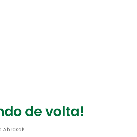
do de volta!
e Abrasel!