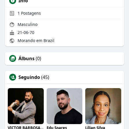
Info
1
Postagens
Masculino
21-06-70
Morando em Brazil
Álbuns
(0)
Seguindo
(45)
VICTOR BARBOSA QUARANTA
Edu Soares
Lílian Silva