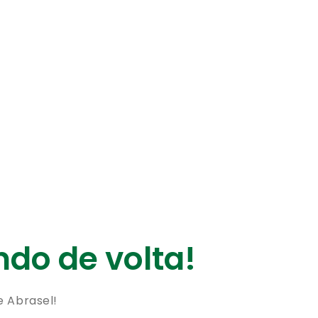
do de volta!
e Abrasel!