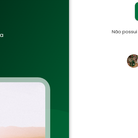
Não possu
ia