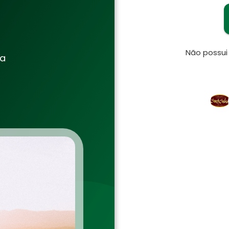
Não possu
ia