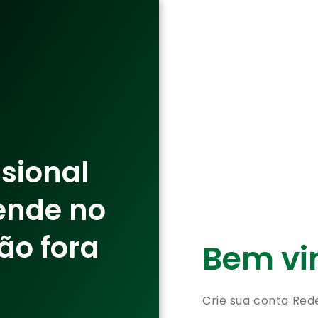
ssional
ende no
ão fora
Bem vin
Crie sua conta Red