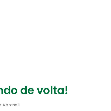
do de volta!
e Abrasel!