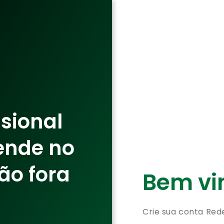
ssional
ende no
ão fora
Bem vin
Crie sua conta Red