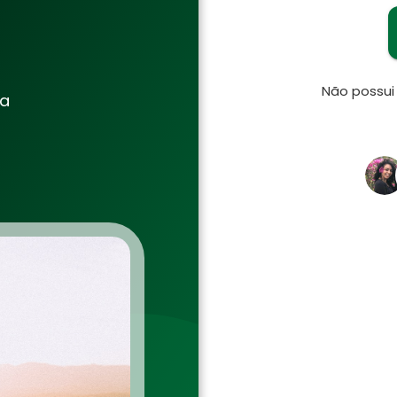
Não possu
ia