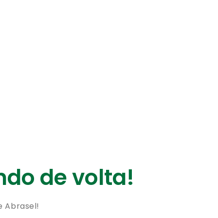
do de volta!
e Abrasel!