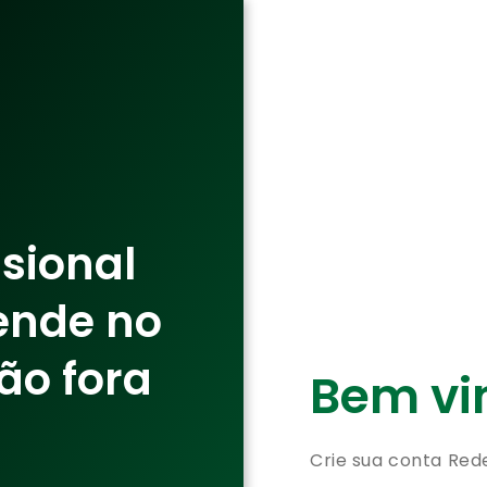
ssional
ende no
ão fora
Bem vin
Crie sua conta Red