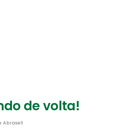
do de volta!
e Abrasel!