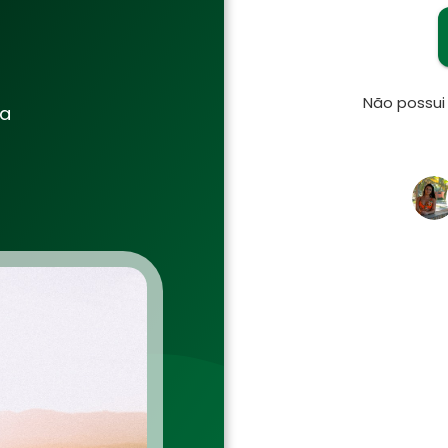
Não possu
ia