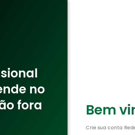
ssional
ende no
ão fora
Bem vin
Crie sua conta Red