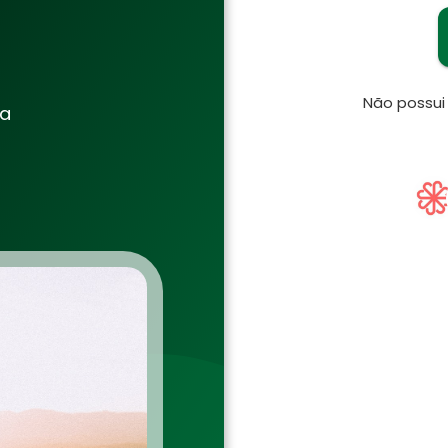
Não possu
ia