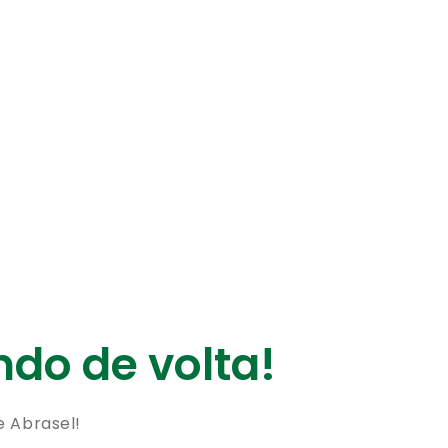
do de volta!
e Abrasel!