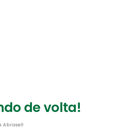
do de volta!
e Abrasel!