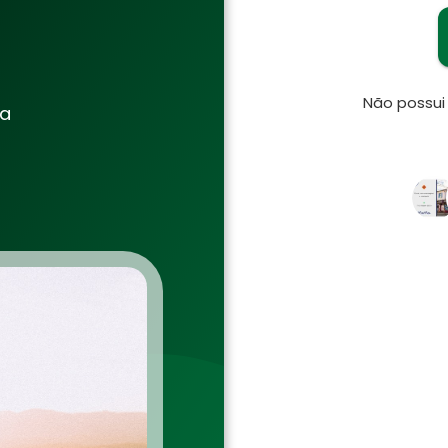
Não possu
ia