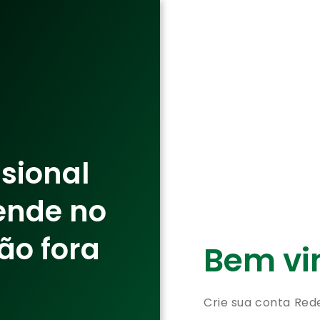
ssional
ende no
ão fora
Bem vin
Crie sua conta Red