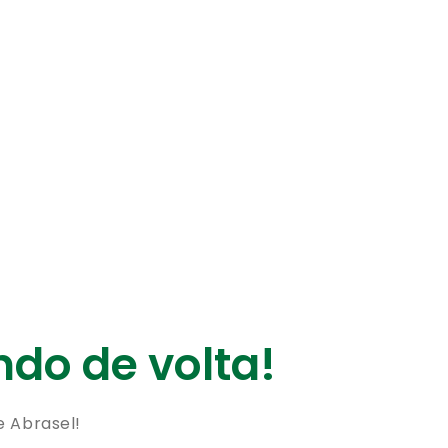
do de volta!
e Abrasel!