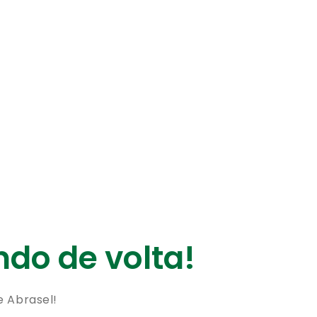
do de volta!
e Abrasel!