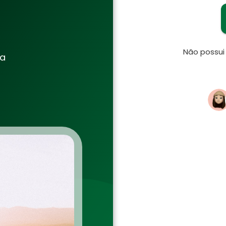
Não possu
ia