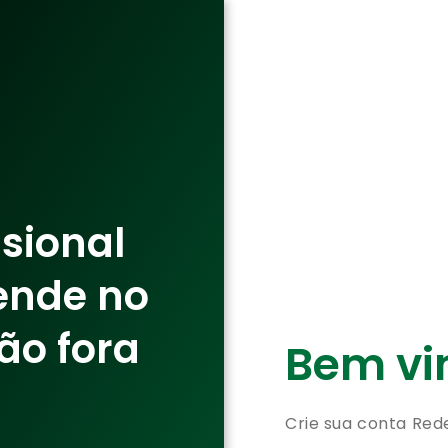
ssional
ende no
ão fora
Bem vin
Crie sua conta Red