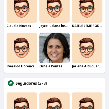
Claudia Novaes Novaes
joyce luciana bentini jesus
DAIELE LEME RODRIGUES
Everaldo Florencio De Melo
Ornela Pontes
Jarlene Albuquerque
Seguidores
(278)