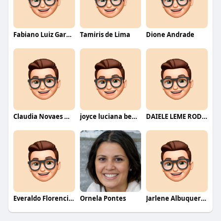
Fabiano Luiz Garcia
Tamiris de Lima
Dione Andrade
Claudia Novaes Novaes
joyce luciana bentini jesus
DAIELE LEME RODRIGUES
Everaldo Florencio De Melo
Ornela Pontes
Jarlene Albuquerque