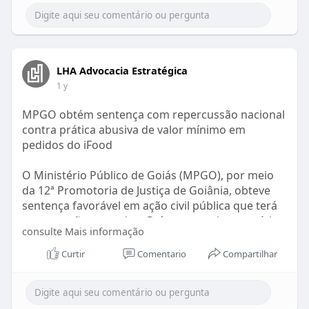
LHA Advocacia Estratégica
1 y
MPGO obtém sentença com repercussão nacional
contra prática abusiva de valor mínimo em
pedidos do iFood
O Ministério Público de Goiás (MPGO), por meio
da 12ª Promotoria de Justiça de Goiânia, obteve
sentença favorável em ação civil pública que terá
repercussão em todo o País ao questionar prática
consulte Mais informação
abusiva do aplicativo de entregas iFood, que exige
valor mínimo para pedidos. A decisão, que
Curtir
Comentario
Compartilhar
impacta consumidoras e consumidores em todo o
Brasil, é resultado da ação proposta pela então
titular da promotoria, Maria Cristina de Miranda, e