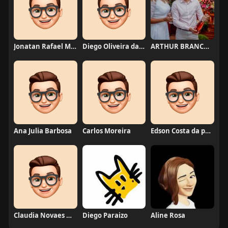
Jonatan Rafael Mello
Diego Oliveira da Motta
ARTHUR BRANCO FERNANDES
Ana Julia Barbosa
Carlos Moreira
Edson Costa da paixão
Claudia Novaes Novaes
Diego Paraizo
Aline Rosa