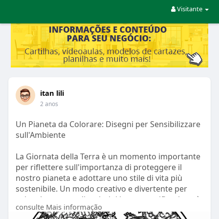
Visitante
itan lili
2 anos
Un Pianeta da Colorare: Disegni per Sensibilizzare
sull'Ambiente
La Giornata della Terra è un momento importante
per riflettere sull'importanza di proteggere il
nostro pianeta e adottare uno stile di vita più
sostenibile. Un modo creativo e divertente per
coinvolgere grandi e piccini in questa riflessione è
consulte Mais informação
attraverso i disegni da colorare.