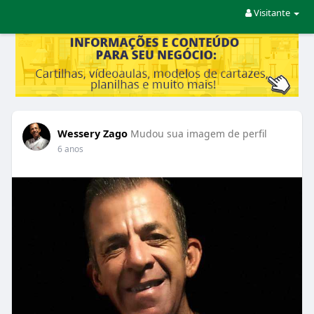
Visitante
Wessery Zago
Mudou sua imagem de perfil
6 anos