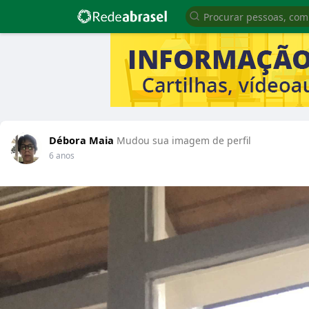
Débora Maia
Mudou sua imagem de perfil
6 anos