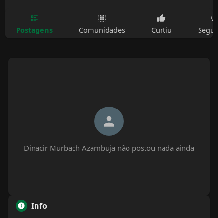
Postagens
Comunidades
Curtiu
Segui
Dinacir Murbach Azambuja não postou nada ainda
Info