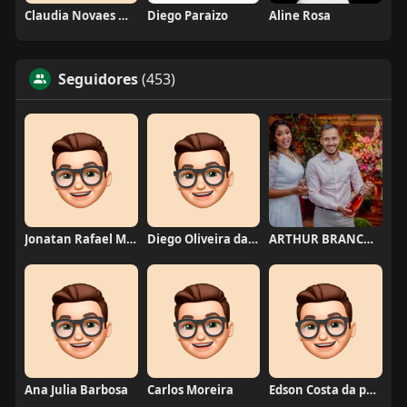
Claudia Novaes Novaes
Diego Paraizo
Aline Rosa
Seguidores
(453)
Jonatan Rafael Mello
Diego Oliveira da Motta
ARTHUR BRANCO FERNANDES
Ana Julia Barbosa
Carlos Moreira
Edson Costa da paixão