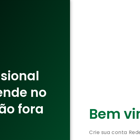
ssional
ende no
ão fora
Bem vin
Crie sua conta Red