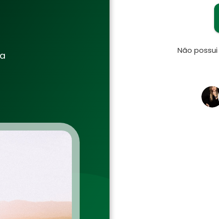
Não possu
ia