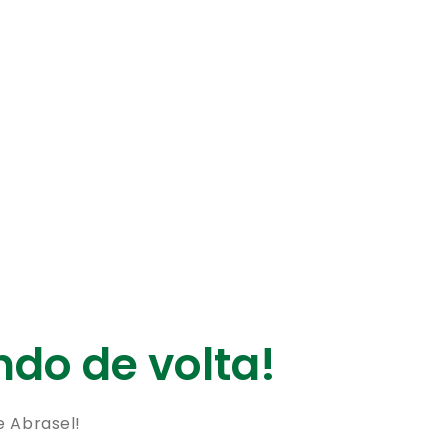
do de volta!
e Abrasel!