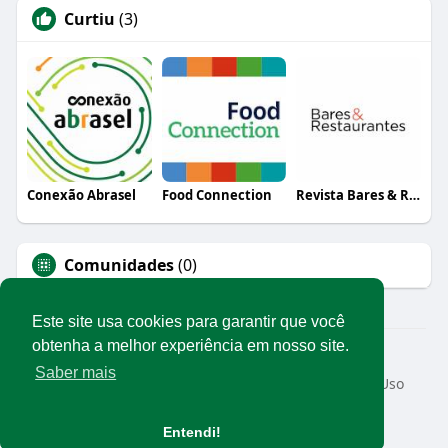
Curtiu
(3)
Conexão Abrasel
Food Connection
Revista Bares & Restaurantes
Comunidades
(0)
Este site usa cookies para garantir que você
obtenha a melhor experiência em nosso site.
© 2026 Rede Abrasel
Saber mais
Início
Sobre
Contato
Privacidade
Termos de Uso
Conteúdos exclusivos
Idioma
Entendi!