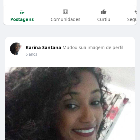
Postagens
Comunidades
Curtiu
Segui
Karina Santana
Mudou sua imagem de perfil
6 anos