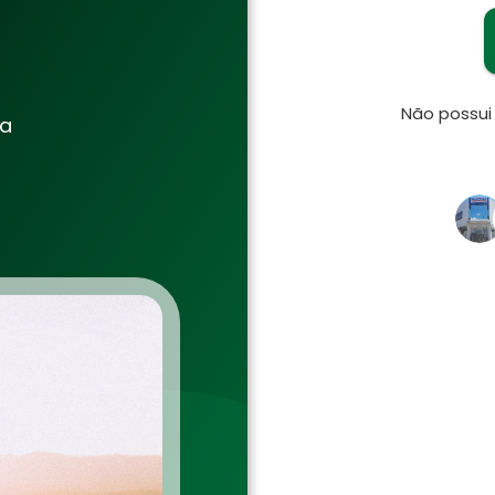
Não possu
ia