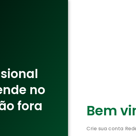
ssional
ende no
ão fora
Bem vin
Crie sua conta Red