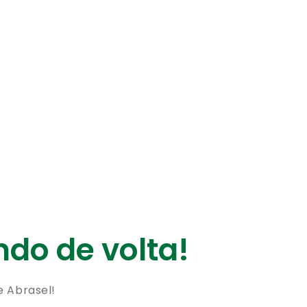
do de volta!
e Abrasel!