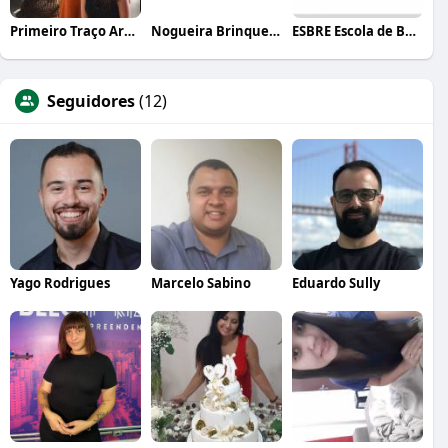
Primeiro Traço Arquitetura
Nogueira Brinquedos
ESBRE Escola de Bares e Restaurantes
Seguidores
(12)
Yago Rodrigues
Marcelo Sabino
Eduardo Sully