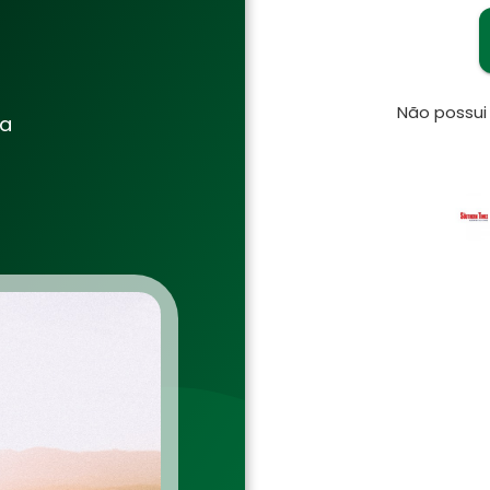
Não possu
ia