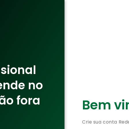
ssional
ende no
ão fora
Bem vin
Crie sua conta Red