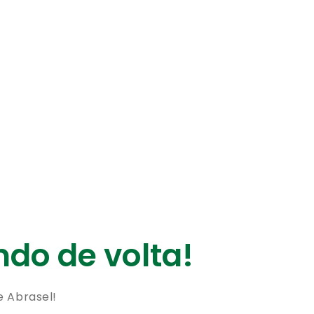
do de volta!
e Abrasel!