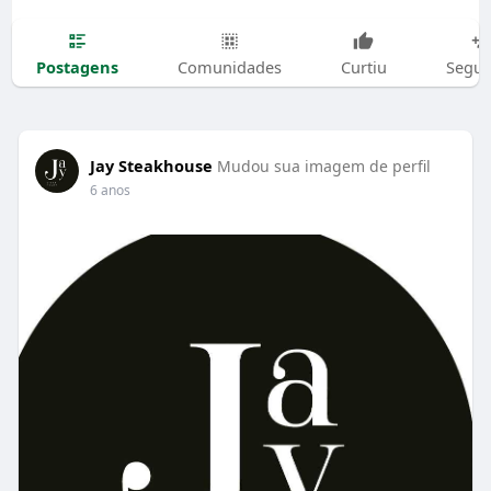
Postagens
Comunidades
Curtiu
Segui
Jay Steakhouse
Mudou sua imagem de perfil
6 anos