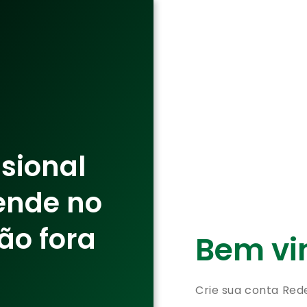
ssional
ende no
ão fora
Bem vin
Crie sua conta Red