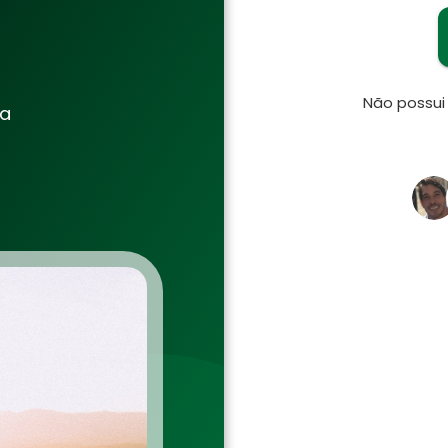
Não possu
ia