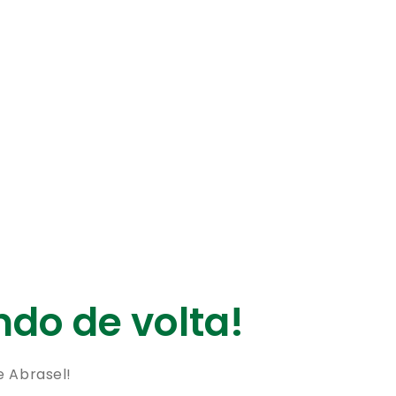
do de volta!
e Abrasel!