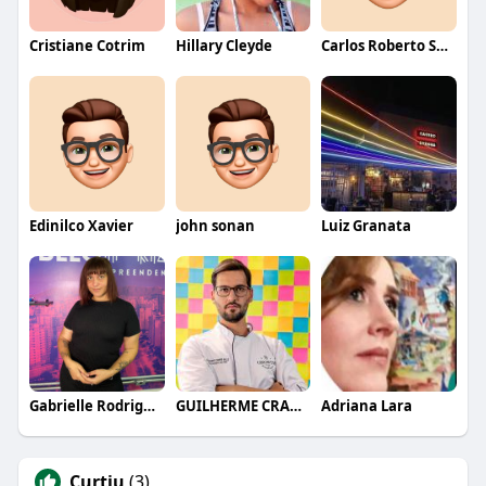
Cristiane Cotrim
Hillary Cleyde
Carlos Roberto Santana
Edinilco Xavier
john sonan
Luiz Granata
Gabrielle Rodrigues
GUILHERME CRAMER BALLE
Adriana Lara
Curtiu
(3)