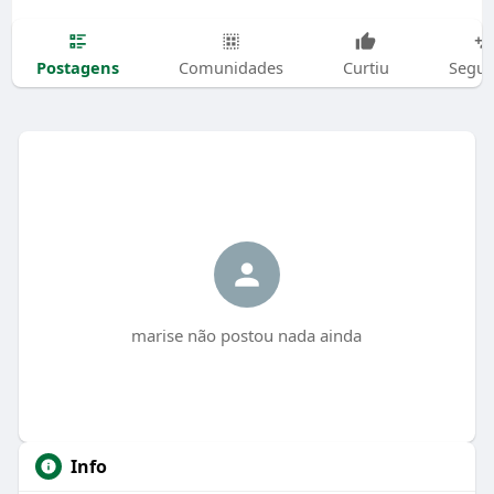
Postagens
Comunidades
Curtiu
Segui
marise não postou nada ainda
Info