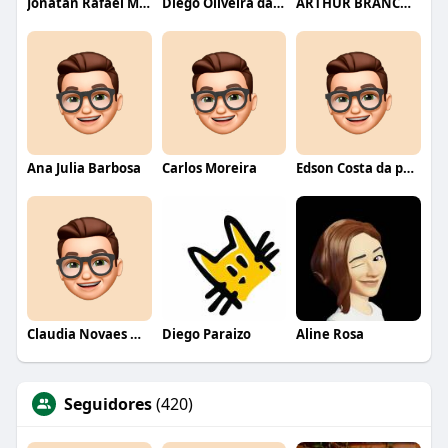
Jonatan Rafael Mello
Diego Oliveira da Motta
ARTHUR BRANCO FERNANDES
Ana Julia Barbosa
Carlos Moreira
Edson Costa da paixão
Claudia Novaes Novaes
Diego Paraizo
Aline Rosa
Seguidores
(420)