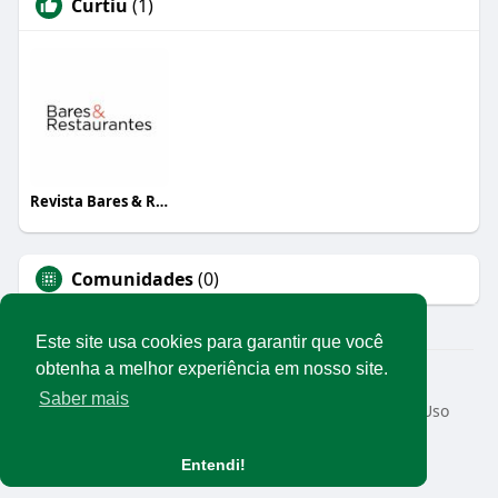
Curtiu
(1)
Revista Bares & Restaurantes
Comunidades
(0)
Este site usa cookies para garantir que você
obtenha a melhor experiência em nosso site.
© 2026 Rede Abrasel
Saber mais
Início
Sobre
Contato
Privacidade
Termos de Uso
Conteúdos exclusivos
Idioma
Entendi!