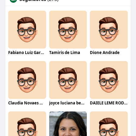
Fabiano Luiz Garcia
Tamiris de Lima
Dione Andrade
Claudia Novaes Novaes
joyce luciana bentini jesus
DAIELE LEME RODRIGUES