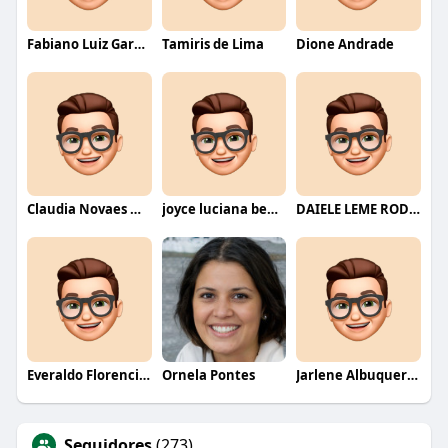
Fabiano Luiz Garcia
Tamiris de Lima
Dione Andrade
Claudia Novaes Novaes
joyce luciana bentini jesus
DAIELE LEME RODRIGUES
Everaldo Florencio De Melo
Ornela Pontes
Jarlene Albuquerque
Seguidores
(273)