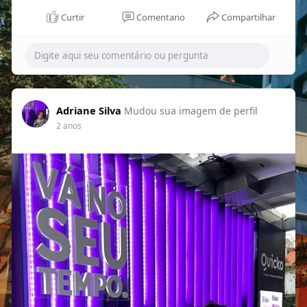
Curtir
Comentario
Compartilhar
Adriane Silva
Mudou sua imagem de perfil
2 anos