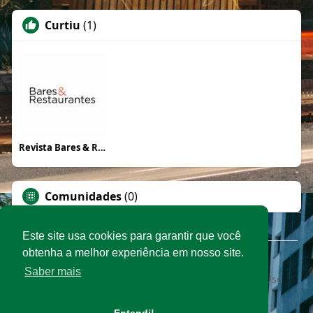
Curtiu
(1)
Revista Bares & Restaurantes
Comunidades
(0)
Este site usa cookies para garantir que você
obtenha a melhor experiência em nosso site.
© 2026 Rede Abrasel
Saber mais
Início
Sobre
Contato
Privacidade
Termos de Uso
Conteúdos exclusivos
Idioma