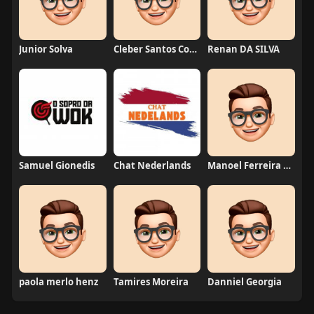
Junior Solva
Cleber Santos Costa
Renan DA SILVA
Samuel Gionedis
Chat Nederlands
Manoel Ferreira dos Santos junior
paola merlo henz
Tamires Moreira
Danniel Georgia