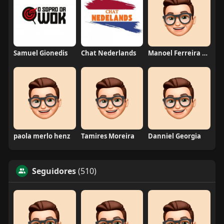
Samuel Gionedis
Chat Nederlands
Manoel Ferreira dos Santos junior
paola merlo henz
Tamires Moreira
Danniel Georgia
Seguidores
(510)