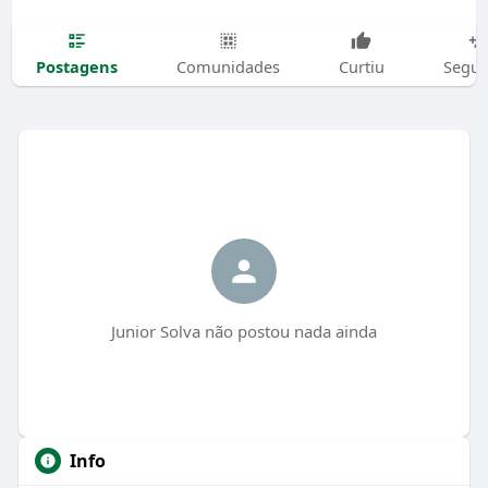
Postagens
Comunidades
Curtiu
Segui
Junior Solva não postou nada ainda
Info