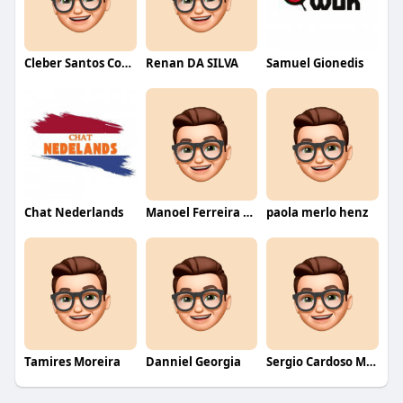
Cleber Santos Costa
Renan DA SILVA
Samuel Gionedis
Chat Nederlands
Manoel Ferreira dos Santos junior
paola merlo henz
Tamires Moreira
Danniel Georgia
Sergio Cardoso Melo