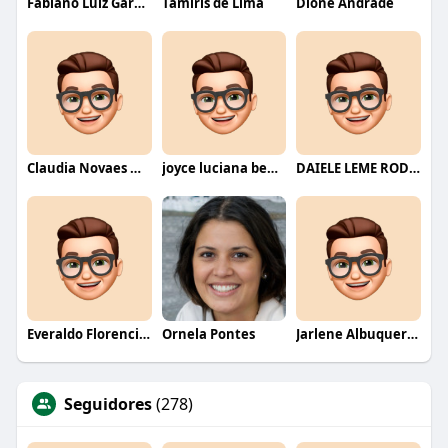
Fabiano Luiz Garcia
Tamiris de Lima
Dione Andrade
Claudia Novaes Novaes
joyce luciana bentini jesus
DAIELE LEME RODRIGUES
Everaldo Florencio De Melo
Ornela Pontes
Jarlene Albuquerque
Seguidores
(278)