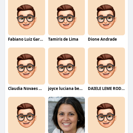
Fabiano Luiz Garcia
Tamiris de Lima
Dione Andrade
Claudia Novaes Novaes
joyce luciana bentini jesus
DAIELE LEME RODRIGUES