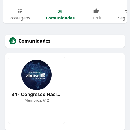
Comunidades
Postagens
Curtiu
Segui
Comunidades
34º Congresso Nacional Abrasel
Membros: 612