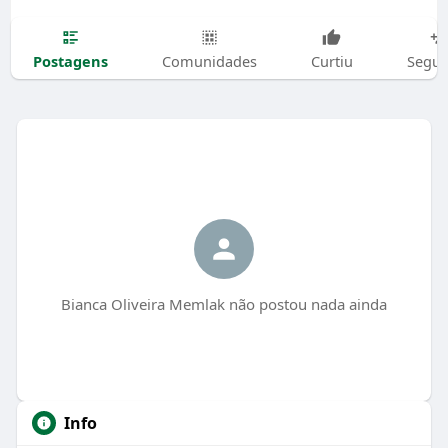
Postagens
Comunidades
Curtiu
Segui
Bianca Oliveira Memlak não postou nada ainda
Info