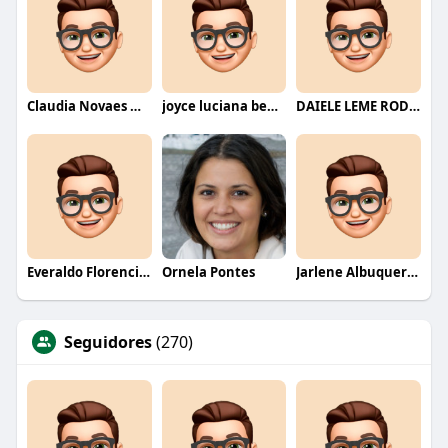
Claudia Novaes Novaes
joyce luciana bentini jesus
DAIELE LEME RODRIGUES
Everaldo Florencio De Melo
Ornela Pontes
Jarlene Albuquerque
Seguidores
(270)