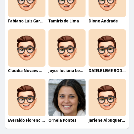
Fabiano Luiz Garcia
Tamiris de Lima
Dione Andrade
Claudia Novaes Novaes
joyce luciana bentini jesus
DAIELE LEME RODRIGUES
Everaldo Florencio De Melo
Ornela Pontes
Jarlene Albuquerque