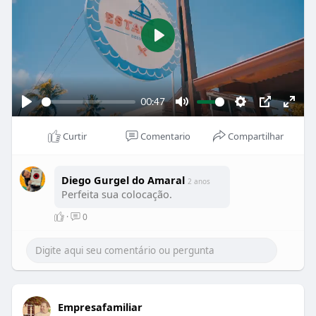
P
l
a
00:47
y
P
M
S
P
E
l
u
e
I
n
Curtir
Comentario
Compartilhar
a
t
t
P
t
y
e
t
e
Diego Gurgel do Amaral
2 anos
i
r
Perfeita sua colocação.
n
f
·
0
g
u
s
l
l
s
c
Empresafamiliar
r