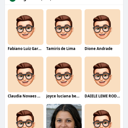
Fabiano Luiz Garcia
Tamiris de Lima
Dione Andrade
Claudia Novaes Novaes
joyce luciana bentini jesus
DAIELE LEME RODRIGUES