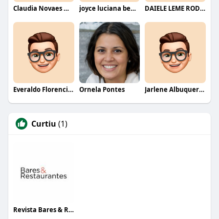
Claudia Novaes Novaes
joyce luciana bentini jesus
DAIELE LEME RODRIGUES
Everaldo Florencio De Melo
Ornela Pontes
Jarlene Albuquerque
Curtiu
(1)
Revista Bares & Restaurantes