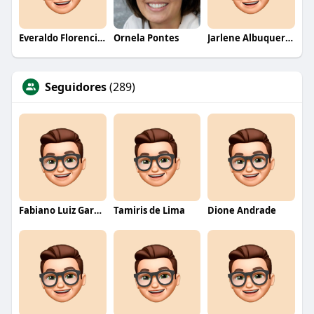
Everaldo Florencio De Melo
Ornela Pontes
Jarlene Albuquerque
Seguidores
(289)
Fabiano Luiz Garcia
Tamiris de Lima
Dione Andrade