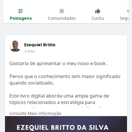
Postagens
Comunidades
Curtiu
Segui
Ezequiel Britto
3 anos
Gostaria de apresentar o meu novo e-book .
Penso que o conhecimento tem maior significado
quando socializado.
Este livro digital aborda uma ampla gama de
tópicos relacionados a estratégia para
maximização de receita dentro da filosofia
consulte Mais informação
Revenue Management.
O Revenue Management é a arte e a ciência de