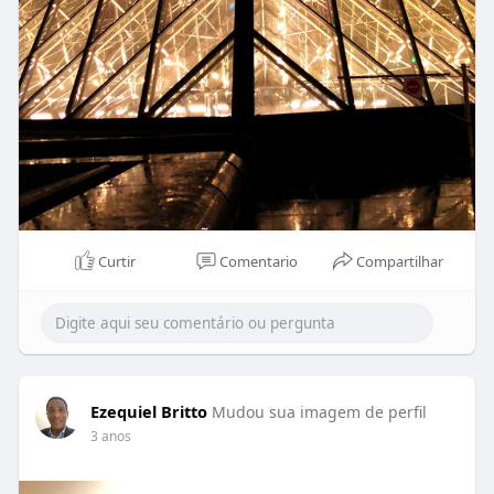
Curtir
Comentario
Compartilhar
Ezequiel Britto
Mudou sua imagem de perfil
3 anos