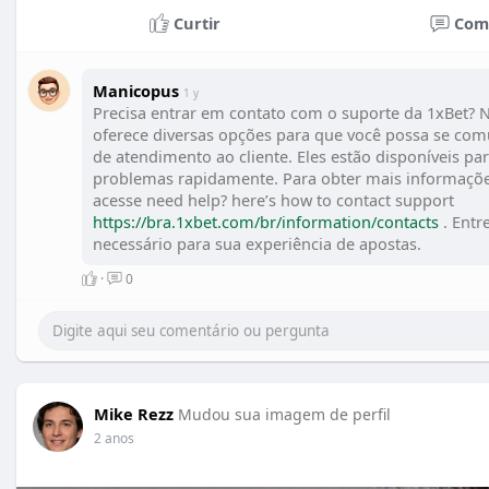
Curtir
Com
Manicopus
1 y
Precisa entrar em contato com o suporte da 1xBet? 
oferece diversas opções para que você possa se co
de atendimento ao cliente. Eles estão disponíveis pa
problemas rapidamente. Para obter mais informações
acesse need help? here’s how to contact support
https://bra.1xbet.com/br/information/contacts
. Entr
necessário para sua experiência de apostas.
·
0
Mike Rezz
Mudou sua imagem de perfil
2 anos