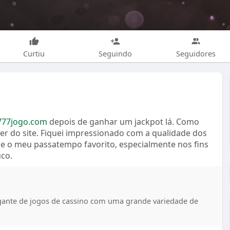
Curtiu
Seguindo
Seguidores
777jogo.com
depois de ganhar um jackpot lá. Como
oker do site. Fiquei impressionado com a qualidade dos
u-se o meu passatempo favorito, especialmente nos fins
co.
gante de jogos de cassino com uma grande variedade de