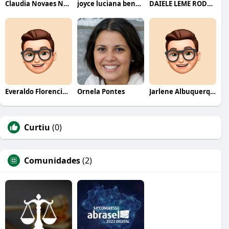
Claudia Novaes Novaes
joyce luciana bentini jesus
DAIELE LEME RODRIGUES
Everaldo Florencio De Melo
Ornela Pontes
Jarlene Albuquerque
Curtiu
(0)
Comunidades
(2)