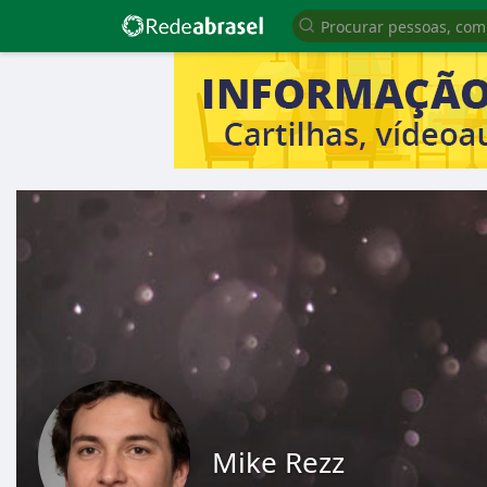
Mike Rezz