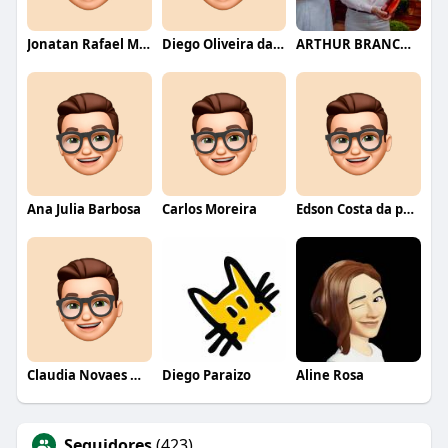
Jonatan Rafael Mello
Diego Oliveira da Motta
ARTHUR BRANCO FERNANDES
Ana Julia Barbosa
Carlos Moreira
Edson Costa da paixão
Claudia Novaes Novaes
Diego Paraizo
Aline Rosa
Seguidores
(423)