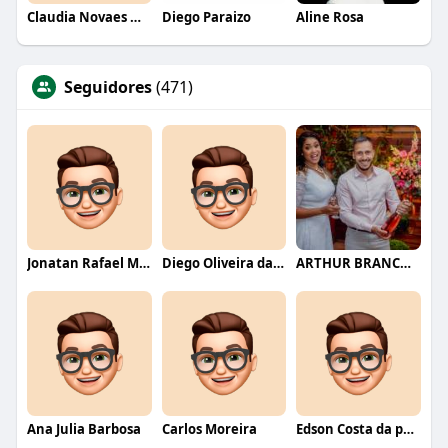
Claudia Novaes Novaes
Diego Paraizo
Aline Rosa
Seguidores
(471)
Jonatan Rafael Mello
Diego Oliveira da Motta
ARTHUR BRANCO FERNANDES
Ana Julia Barbosa
Carlos Moreira
Edson Costa da paixão