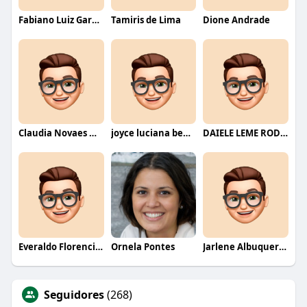
Fabiano Luiz Garcia
Tamiris de Lima
Dione Andrade
Claudia Novaes Novaes
joyce luciana bentini jesus
DAIELE LEME RODRIGUES
Everaldo Florencio De Melo
Ornela Pontes
Jarlene Albuquerque
Seguidores
(268)