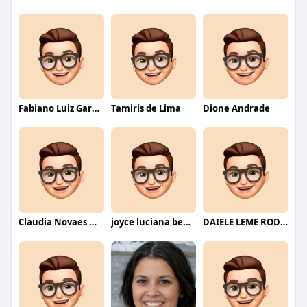
Fabiano Luiz Garcia
Tamiris de Lima
Dione Andrade
Claudia Novaes Novaes
joyce luciana bentini jesus
DAIELE LEME RODRIGUES