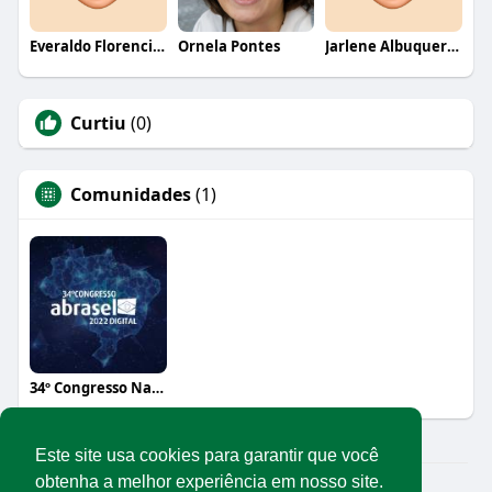
Everaldo Florencio De Melo
Ornela Pontes
Jarlene Albuquerque
Curtiu
(0)
Comunidades
(1)
34º Congresso Nacional Abrasel
Este site usa cookies para garantir que você
obtenha a melhor experiência em nosso site.
© 2026 Rede Abrasel