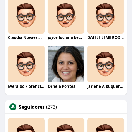
Claudia Novaes Novaes
joyce luciana bentini jesus
DAIELE LEME RODRIGUES
Everaldo Florencio De Melo
Ornela Pontes
Jarlene Albuquerque
Seguidores
(273)