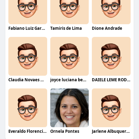
Fabiano Luiz Garcia
Tamiris de Lima
Dione Andrade
Claudia Novaes Novaes
joyce luciana bentini jesus
DAIELE LEME RODRIGUES
Everaldo Florencio De Melo
Ornela Pontes
Jarlene Albuquerque