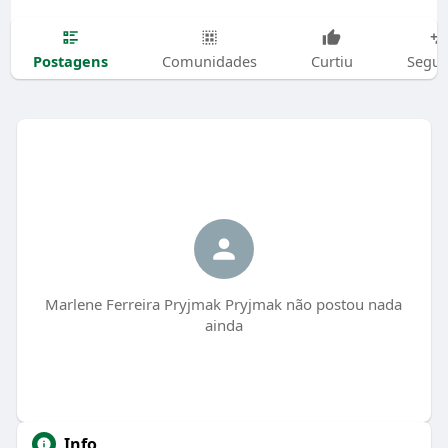
Postagens
Comunidades
Curtiu
Segui
Marlene Ferreira Pryjmak Pryjmak não postou nada
ainda
Info