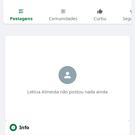
Postagens
Comunidades
Curtiu
Segui
Letícia Almeida não postou nada ainda
Info