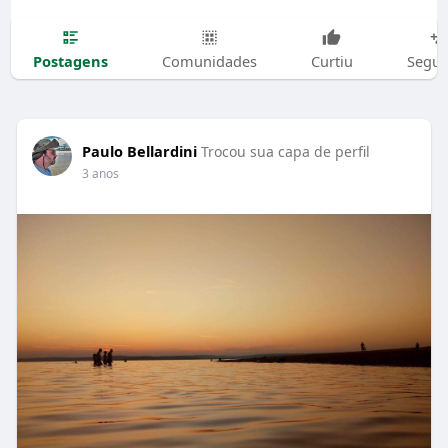
Postagens
Comunidades
Curtiu
Segui
Paulo Bellardini
Trocou sua capa de perfil
3 anos